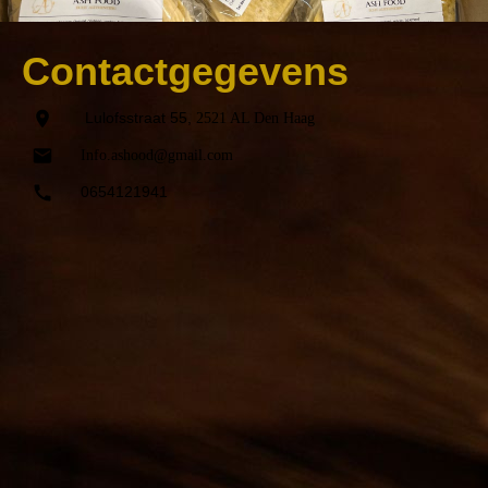
Contactgegevens
Lulofsstraat 55,
2521 AL Den Haag
Info.ashood@gmail.com
0654121941