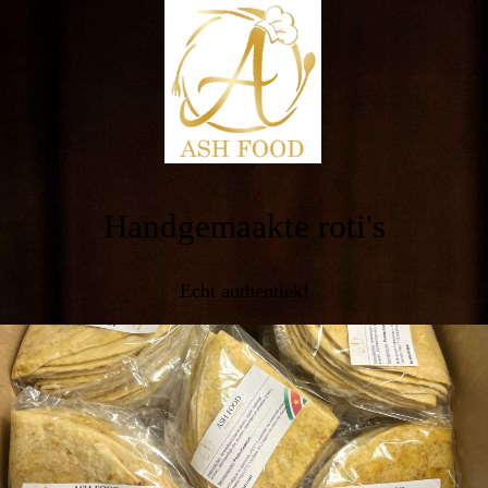
Handgemaakte roti's
Echt authentiek!